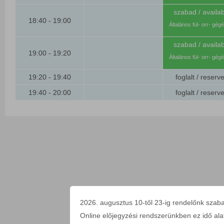
szabad / availab
18:40 - 19:00
Általános fül- orr- gég
szabad / availab
19:00 - 19:20
Általános fül- orr- gég
19:20 - 19:40
foglalt / reserv
19:40 - 20:00
foglalt / reserv
2026. augusztus 10-től 23-ig rendelőnk szaba
Online előjegyzési rendszerünkben ez idő alatt 